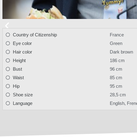
Country of Citizenship
France
Eye color
Green
Hair color
Dark brown
Height
186 cm
Bust
96 cm
Waist
85 cm
Hip
95 cm
Shoe size
28,5 cm
Language
English, Fren