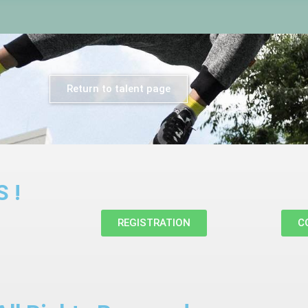
Return to talent page
 !
REGISTRATION
C